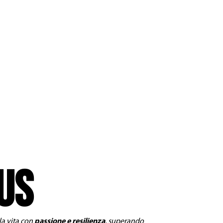
US
la vita con
passione e resilienza
, superando