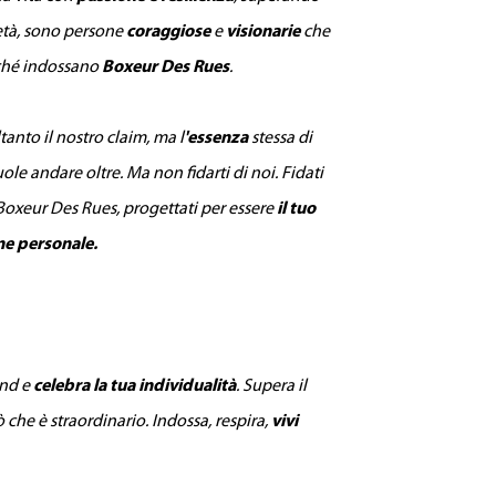
ietà, sono persone
coraggiose
e
visionarie
che
rché indossano
Boxeur Des Rues
.
tanto il nostro claim, ma l
'essenza
stessa di
le andare oltre. Ma non fidarti di noi. Fidati
i Boxeur Des Rues, progettati per essere
il tuo
ne personale.
ond e
celebra la tua individualità
. Supera il
ò che è straordinario. Indossa, respira,
vivi