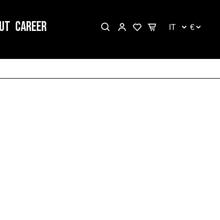
UT
CAREER