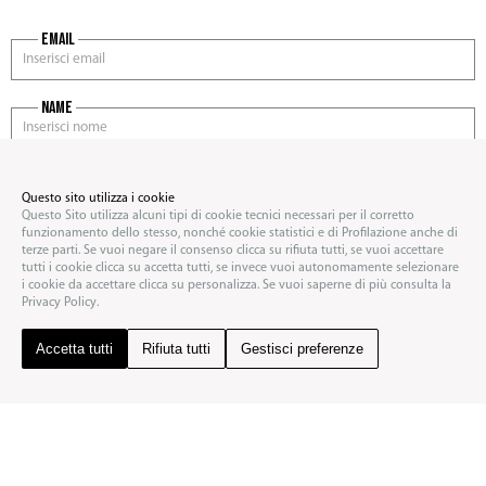
Email
name
data di nascita
Questo sito utilizza i cookie
Questo Sito utilizza alcuni tipi di cookie tecnici necessari per il corretto
funzionamento dello stesso, nonché cookie statistici e di Profilazione anche di
Sesso
terze parti. Se vuoi negare il consenso clicca su rifiuta tutti, se vuoi accettare
tutti i cookie clicca su accetta tutti, se invece vuoi autonomamente selezionare
i cookie da accettare clicca su personalizza. Se vuoi saperne di più consulta la
Privacy Policy.
Iscrivendomi alla newsletter acconsento al trattamento dei miei
dati e dichiaro di aver preso visione della
Privacy Policy
*
Accetta tutti
Rifiuta tutti
Gestisci preferenze
iscriviti ora
SOCIAL FEED